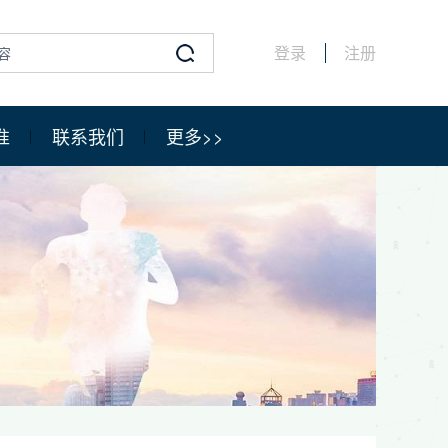
登录
注册
准
联系我们
更多>>