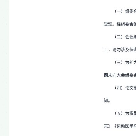
（一）组委
受理。经组委会
（二）会议
工，请勿涉及保
（三）为扩
前
未向大会组委
（四）论文
知。
（五）为激
志》《运动医学