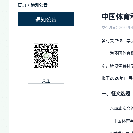
首页
>
通知公告
中国体育
通知公告
发布时间：2026年
各有关单位、学
为我国体育
沿，研讨体育科
拟于2026年
关注
一、征文选
凡属本次会
1.中国体育