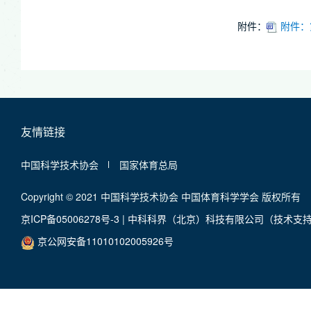
附件：
附件：
友情链接
中国科学技术协会
国家体育总局
Copyright © 2021 中国科学技术协会 中国体育科学学会 版权所有
京ICP备05006278号-3
|
中科科界（北京）科技有限公司（技术支
京公网安备11010102005926号